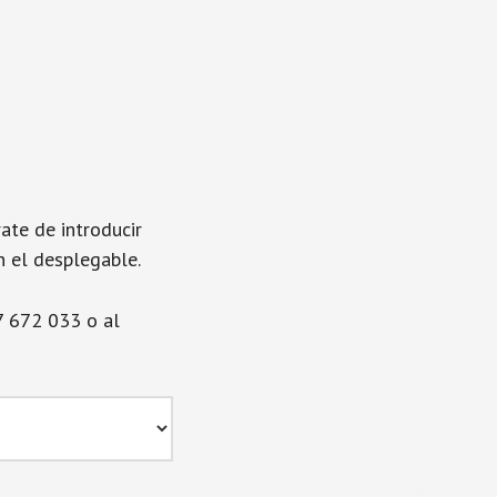
ate de introducir
n el desplegable.
7 672 033 o al