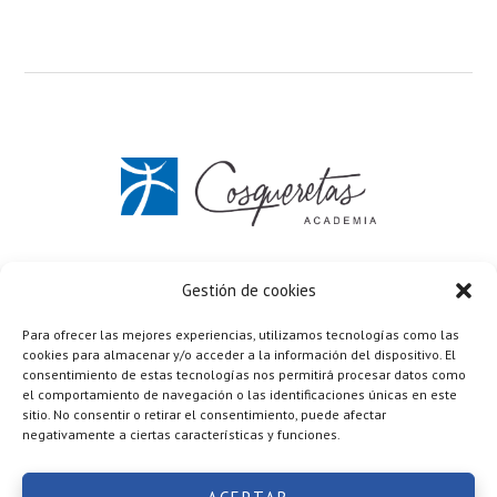
C/ Vicente Aleixandre 7 Elda (Alicante)
637 672 033
Gestión de cookies
Formulario de contacto
Para ofrecer las mejores experiencias, utilizamos tecnologías como las
Política de privacidad
·
Términos y condiciones
cookies para almacenar y/o acceder a la información del dispositivo. El
Cookies
·
Aviso legal
consentimiento de estas tecnologías nos permitirá procesar datos como
Copyright © 2026 ·
Academia Cosqueretas
realizada por
el comportamiento de navegación o las identificaciones únicas en este
Mario López Ruiz
sitio. No consentir o retirar el consentimiento, puede afectar
negativamente a ciertas características y funciones.