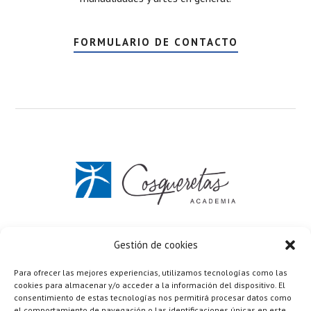
FORMULARIO DE CONTACTO
C/ Vicente Aleixandre 7 Elda (Alicante)
637 672 033
Gestión de cookies
Formulario de contacto
Para ofrecer las mejores experiencias, utilizamos tecnologías como las
Política de privacidad
·
Términos y condiciones
cookies para almacenar y/o acceder a la información del dispositivo. El
Cookies
·
Aviso legal
consentimiento de estas tecnologías nos permitirá procesar datos como
el comportamiento de navegación o las identificaciones únicas en este