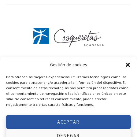
C/ Vicente Aleixandre 7 Elda (Alicante)
637 672 033
Gestión de cookies
Formulario de contacto
Para ofrecer las mejores experiencias, utilizamos tecnologías como las
Política de privacidad
·
Términos y condiciones
cookies para almacenar y/o acceder a la información del dispositivo. El
Cookies
·
Aviso legal
consentimiento de estas tecnologías nos permitirá procesar datos como
Copyright © 2026 ·
Academia Cosqueretas
realizada por
el comportamiento de navegación o las identificaciones únicas en este
Mario López Ruiz
sitio. No consentir o retirar el consentimiento, puede afectar
negativamente a ciertas características y funciones.
ACEPTAR
DENEGAR