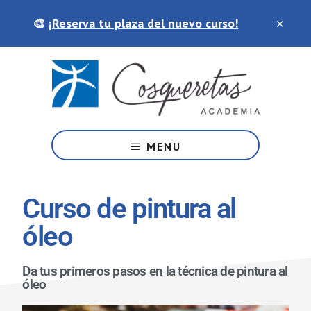
Saltar
Skip
🎨
¡Reserva tu plaza del nuevo curso!
al
to
contenido
footer
principal
Tu
academia
MENU
de
artes
y
Curso de pintura al
manualidades
óleo
Da tus primeros pasos en la técnica de pintura al
óleo