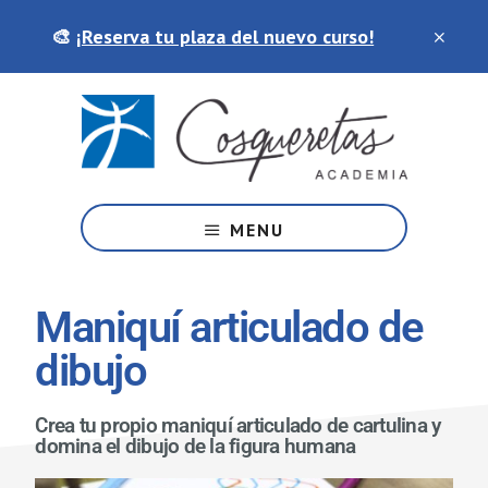
Saltar
Skip
🎨
¡Reserva tu plaza del nuevo curso!
al
to
contenido
footer
principal
Tu
academia
MENU
de
artes
y
Maniquí articulado de
manualidades
dibujo
Crea tu propio maniquí articulado de cartulina y
domina el dibujo de la figura humana