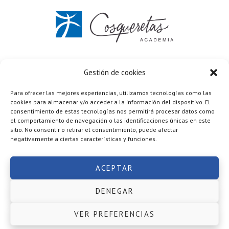
C/ Vicente Aleixandre 7 Elda (Alicante)
637 672 033
Gestión de cookies
Formulario de contacto
Para ofrecer las mejores experiencias, utilizamos tecnologías como las
Política de privacidad
·
Términos y condiciones
cookies para almacenar y/o acceder a la información del dispositivo. El
Cookies
·
Aviso legal
consentimiento de estas tecnologías nos permitirá procesar datos como
Copyright © 2026 ·
Academia Cosqueretas
realizada por
el comportamiento de navegación o las identificaciones únicas en este
Mario López Ruiz
sitio. No consentir o retirar el consentimiento, puede afectar
negativamente a ciertas características y funciones.
ACEPTAR
DENEGAR
VER PREFERENCIAS