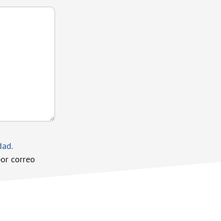
idad
.
por correo