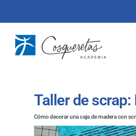
Saltar
Skip
al
to
contenido
footer
principal
Tu
academia
de
artes
y
manualidades
Taller de scrap
Cómo decorar una caja de madera con sc