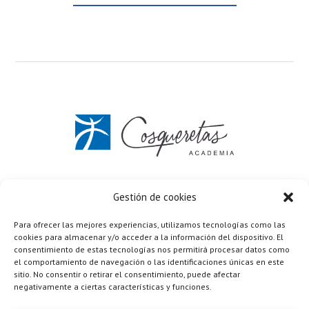
C/ Vicente Aleixandre 7 Elda (Alicante)
637 672 033
Gestión de cookies
Formulario de contacto
Para ofrecer las mejores experiencias, utilizamos tecnologías como las
Política de privacidad
·
Términos y condiciones
cookies para almacenar y/o acceder a la información del dispositivo. El
Cookies
·
Aviso legal
consentimiento de estas tecnologías nos permitirá procesar datos como
Copyright © 2026 ·
Academia Cosqueretas
realizada por
el comportamiento de navegación o las identificaciones únicas en este
Mario López Ruiz
sitio. No consentir o retirar el consentimiento, puede afectar
negativamente a ciertas características y funciones.