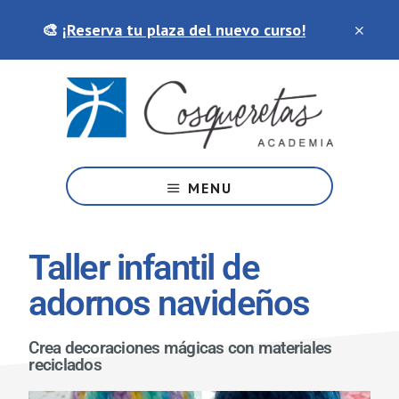
Saltar
Skip
🎨
¡Reserva tu plaza del nuevo curso!
al
to
contenido
footer
principal
Tu
academia
MENU
de
artes
y
Taller infantil de
manualidades
adornos navideños
Crea decoraciones mágicas con materiales
reciclados