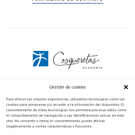
C/ Vicente Aleixandre 7 Elda (Alicante)
637 672 033
Gestión de cookies
Formulario de contacto
Para ofrecer las mejores experiencias, utilizamos tecnologías como las
Política de privacidad
·
Términos y condiciones
cookies para almacenar y/o acceder a la información del dispositivo. El
Cookies
·
Aviso legal
consentimiento de estas tecnologías nos permitirá procesar datos como
Copyright © 2026 ·
Academia Cosqueretas
realizada por
el comportamiento de navegación o las identificaciones únicas en este
Mario López Ruiz
sitio. No consentir o retirar el consentimiento, puede afectar
negativamente a ciertas características y funciones.