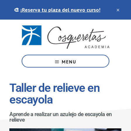
Saltar
Skip
🎨
¡Reserva tu plaza del nuevo curso!
al
to
contenido
footer
principal
Tu
academia
MENU
de
artes
y
Taller de relieve en
manualidades
escayola
Aprende a realizar un azulejo de escayola en
relieve