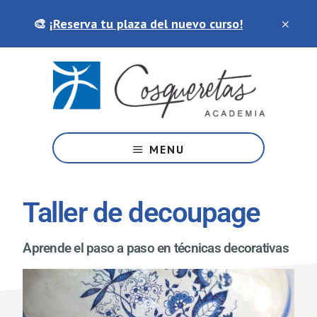
Saltar
Skip
🎨
¡Reserva tu plaza del nuevo curso!
al
to
contenido
footer
principal
Tu
academia
MENU
de
artes
y
Taller de decoupage
manualidades
Aprende el paso a paso en técnicas decorativas