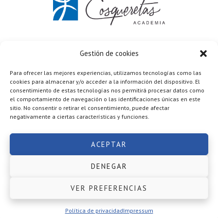
C/ Vicente Aleixandre 7 Elda (Alicante)
637 672 033
Gestión de cookies
Formulario de contacto
Para ofrecer las mejores experiencias, utilizamos tecnologías como las
Política de privacidad
·
Términos y condiciones
cookies para almacenar y/o acceder a la información del dispositivo. El
Cookies
·
Aviso legal
consentimiento de estas tecnologías nos permitirá procesar datos como
Copyright © 2026 ·
Academia Cosqueretas
realizada por
el comportamiento de navegación o las identificaciones únicas en este
Mario López Ruiz
sitio. No consentir o retirar el consentimiento, puede afectar
negativamente a ciertas características y funciones.
ACEPTAR
DENEGAR
VER PREFERENCIAS
Política de privacidad
Impressum