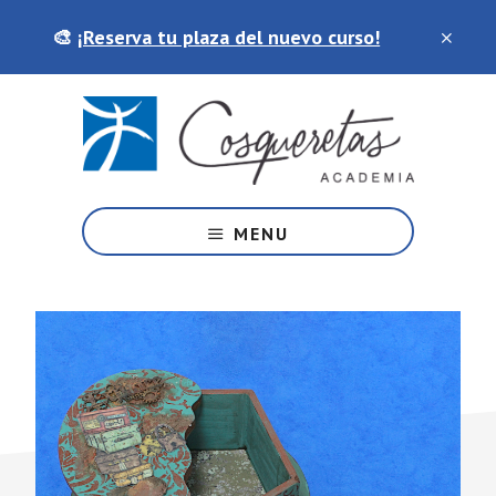
Saltar
Skip
🎨
¡Reserva tu plaza del nuevo curso!
al
to
contenido
footer
principal
Tu
academia
MENU
de
artes
y
manualidades